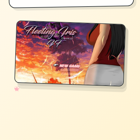
✧
♡
★
♥