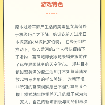
游戏特色
~~~~~
原本过着平静产生活的美零星女菖蒲处
于机缘巧合之下降，结识讫前方过来日
本探案的CIA探员罗伯特。 在缘分组的
推动下，坠入爱河的2个人很快便结下
了婚约，菖蒲随即便跟随未婚夫搬前往
了远在异国其乡的天空堂市。 却并且本
该甜蜜美满的型生活却并不如菖蒲陆发
放起初考虑象的样么美好。 对新环境一
非所知的菖蒲洞察身己不但打算与某个
增上模式她年龄相差无几的继子成为为
一家人，自己的新陈旧板与同务们再次