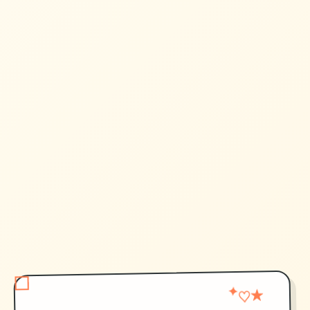
♡
✦
★