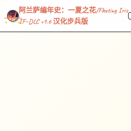
阿兰萨编年史：一夏之花/Fleeting Iris
IF~DLC v1.6 汉化步兵版
✦ ✧ ★