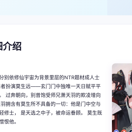
详细介绍
分别依修仙宇宙为背景里层的NTR题材成人士
搞者扮演莫生远——玄门门中独唯一天日赋平平
。 过奔朝向，别曾饱受师兄萧天羽的欺凌增向
天羽拥含有莫生所不具备的一切：他是门中空与
轻修士， 是天选之中子，被命运眷顾。 莫生既
憎恨他。