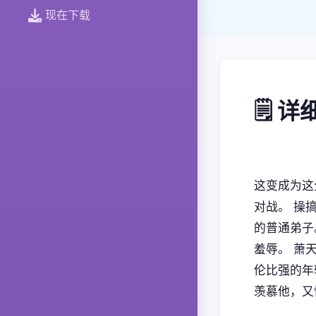
现在下载
🗒️ 
这变成为这
对战。 操
的普通弟子
羞辱。 萧
伦比强的年
羡慕他，又