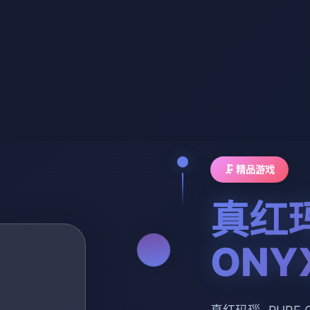
🗜️ 精品游戏
真红玛
ON