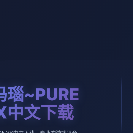
瑙~PURE
YX中文下载