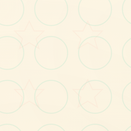
感受游戏的视觉魅力