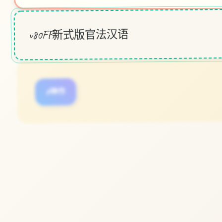
♡
v80FF新式版官法汉语
#神作
#电脑游戏
#SOA
立即体验
免费完整版游戏