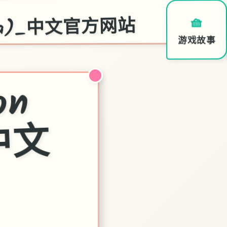
sia)_中文官方网站
🧺
游戏故事
亚
洲
之
n
)_
中
官
方
网
文