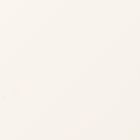
♡
～
～