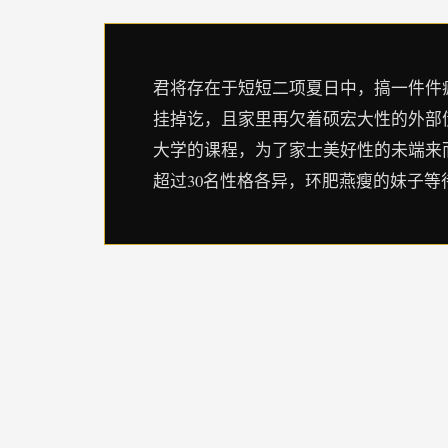
君将存在于短短二项夏日中，搞一件件疯
挂掉讫，且家里再欠着硕宏大性的外部
大学的课程，为了家士美好性的未端来
超过30名性格各异，环肥燕瘦的妹子等