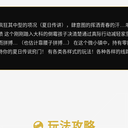
狂其中型的项况（夏日传讲），肆意图的挥洒青春的汗….呃
债 这个刚刚踏入大科的倒霉孩子决清楚通过真际行动减轻家
而拼搏… （也估计靠腰子拼搏…） 在这个微小镇中，持有
待你的夏日传说窍门！ 有各类各样式的玩法！各种各样的线
💿 玩法攻略