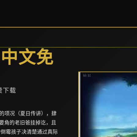
方中文免
费下载
的项况（夏日传讲），肆
主要角的老旧爸挂掉讫，且
的倒霉孩子决清楚通过真际