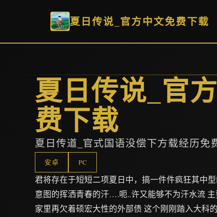
夏日传说_官方中文免费下载
夏日传说_官
费下载
夏日传道_官式国语没偿下方载经历免
安卓
PC
君将存在于短短二项夏日中，搞一件件疯狂其中型
意图的挥洒青春的汗….呃..许又能够不为汗水流 
家里再欠着硕宏大性的外部债 这个刚刚踏入大科