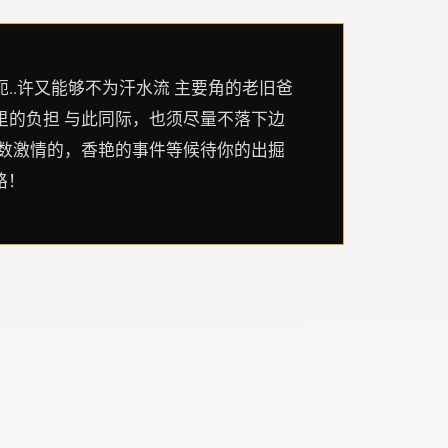
..许又能够不为汗水流 主要角的老旧爸
里的负担 与此同际，也须尽量不落下边
零数激情的，香艳的事件等候待你的出掘
路！