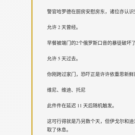
警官哈罗德在厨房安慰房东，诸位亦认识
允许 2 天曾经。
早餐被端门的2个俄罗斯口音的暴徒破坏
允许 5 天过去。
你刚跨过家门，恐吓正是许许依重思新鲜
维尼、维迪、托尼
此件件在延迟 11 天后随机触发。
这可行得就是乃另数个天，但伊戈尔和迪
取了休息。