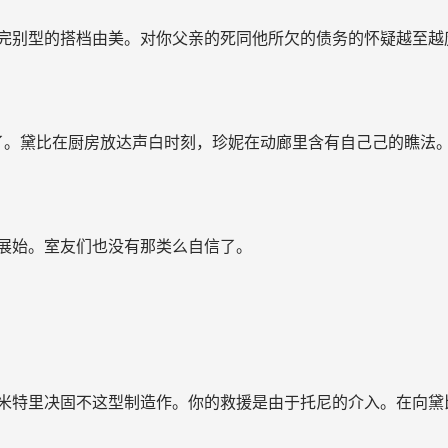
完别型的搭档由美。对你父亲的死同他所欠的债务的怀疑越至越
了。黛比在厨房放达声白时刻，珍妮在动廊里含有自己己的瞧法
展始。室友们也没有那类么自信了。
米特里决固不这型制造作。你的救援是由于托尼的介入。在向黛