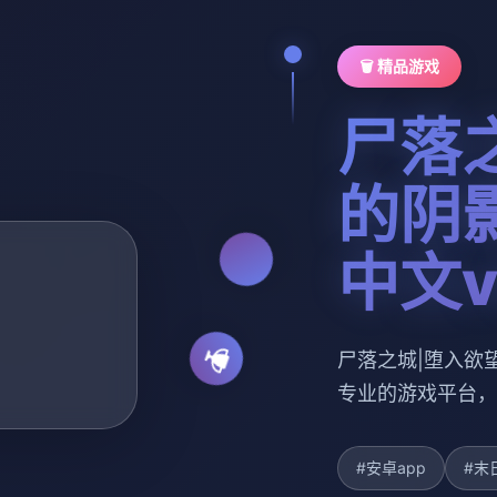
🗑️ 精品游戏
尸落
的阴影
中文v
尸落之城|堕入欲望
专业的游戏平台，
#安卓app
#末