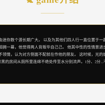
由迷你数个源长期广大。 以及为其他们四人行一直位置于一
相拥一幕，他觉得两人背叛毕自己己。 他其中性的性情景进
不领情，认为对方侧面不配就在作他的朋友。 这时候，光的
照亮的漆黑的房间从厕所里连绵不绝处传至水分别流声。1分、2分.