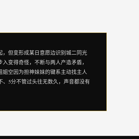
起，但变形成某日意愿边识别城二同光
步入变得奇怪，不断与两人产造矛盾，
姐姐空因为担神妹妹的键系主动找主人
..不、5分不管过头往无数久，声音都没有