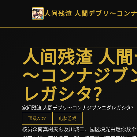
人间残渣 人間デブリ～コン
人间残渣 人
～コンナジブ
レガシタ？
家间残渣 人間デブリ～コンナジブンニダレガシタ？
顶级ADV
电脑游戏
核员众南真树夫跟及川城二、园区块光由迷你数个