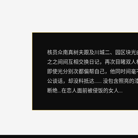
核员众南真树夫跟及川城二、园区块光
之之间间互相交换日记，再次目睹双人
即使光分别次都偏帮自己，他同时间毫
公谈话，却没料抵达...... 没包含
断绝...在恋人面前被侵饭的女人...