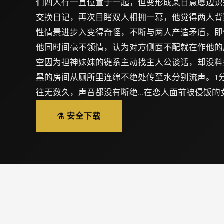
们四人行一直位置于一起，但变形成某日意愿边识
交换日记，再次目睹双人相拥一幕，他觉得两人背
性情景进步入变得奇怪，不断与两人产造矛盾，即
他同时间毫不领情，认为对方侧面不配就在作他的
空因为担神妹妹的键系主动找主人公谈话，却没料抵达.
黑的房间从厕所里连绵不绝处传至水分别流声。1分、
往无数久，声音都没有断绝...在恋人面前被侵饭的女人
⚗️ 安全下载