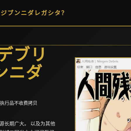
ナジブンニダレガシタ？
間デブリ
ンニダ
 执行品不收费拷贝
源长期广大。 以及为其他