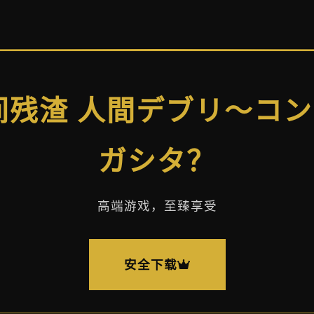
人间残渣 人間デブリ～コ
ガシタ？
高端游戏，至臻享受
安全下载