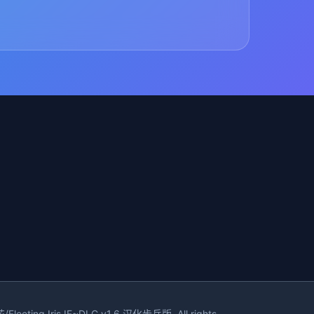
ing Iris IF~DLC v1.6 汉化步兵版. All rights