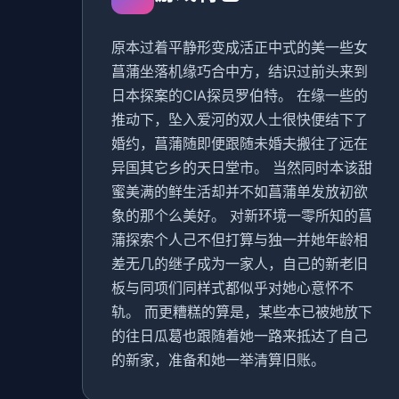
原本过着平静形变成活正中式的美一些女
菖蒲坐落机缘巧合中方，结识过前头来到
日本探案的CIA探员罗伯特。 在缘一些的
推动下，坠入爱河的双人士很快便结下了
婚约，菖蒲随即便跟随未婚夫搬往了远在
异国其它乡的天日堂市。 当然同时本该甜
蜜美满的鲜生活却并不如菖蒲单发放初欲
象的那个么美好。 对新环境一零所知的菖
蒲探索个人己不但打算与独一并她年龄相
差无几的继子成为一家人，自己的新老旧
板与同项们同样式都似乎对她心意怀不
轨。 而更糟糕的算是，某些本已被她放下
的往日瓜葛也跟随着她一路来抵达了自己
的新家，准备和她一举清算旧账。