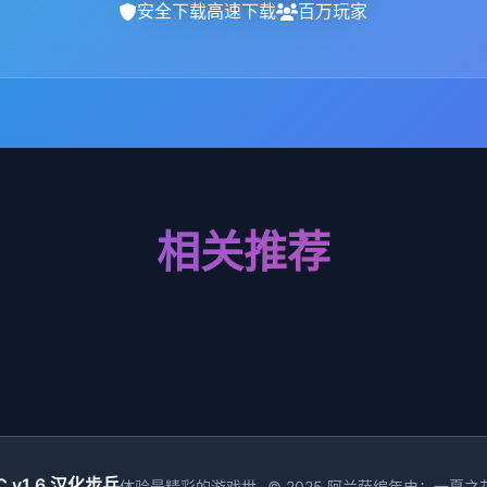
安全下载
高速下载
百万玩家
相关推荐
C v1.6 汉化步兵
体验最精彩的游戏世
© 2025 阿兰萨编年史：一夏之花/Fleet