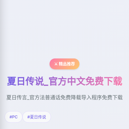
⚔️ 精品推荐
夏日传说_官方中文免费下载
夏日传言_官方法普通话免费降载导入程序免费下载
#PC
#夏日传说