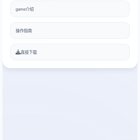
game介绍
操作指南
直接下载