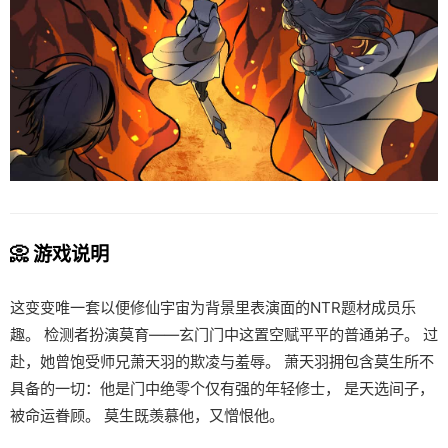
📀 游戏说明
这变变唯一套以便修仙宇宙为背景里表演面的NTR题材成员乐
趣。 检测者扮演莫育——玄门门中这置空赋平平的普通弟子。 过
赴，她曾饱受师兄萧天羽的欺凌与羞辱。 萧天羽拥包含莫生所不
具备的一切：他是门中绝零个仅有强的年轻修士， 是天选间子，
被命运眷顾。 莫生既羡慕他，又憎恨他。