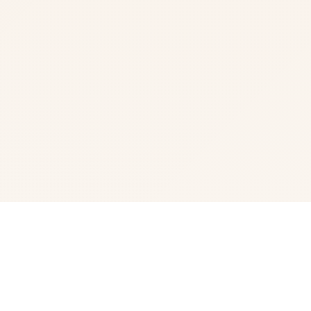
🔓 玩法说明
本商品称为为《我其中型的秘密暑假 2》（RJ01057033）