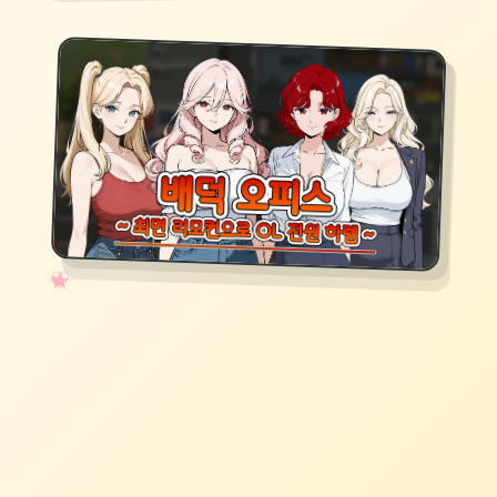
✧
♡
★
♥