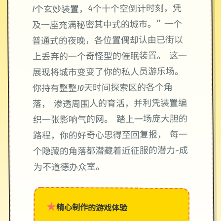
1个玄妙装置，4个十个空倒计时刻，凭
及一座充满秘密其中式的城市。” 一个
普通式的夜晚，各位置偶却认由已街以
上丢弃的一个奇怪型的催眠装置。 这一
展现将城市变变了你的私人员游乐场。
你持有整整10天时间探索区的各个角
落， 渗透周围人的育活，并利凭装置编
织一张影响气的网。 踏上一场庞大胆的
路程，你的好奇心思得至回复报， 每一
个隐藏的角落都潜藏着近征服的潜力-成
为不道德办众室。
★
精心制作的游戏体验