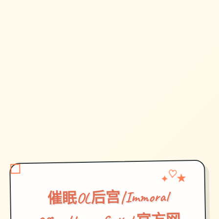
★
✦
♡
催眠OL后宫|Immoral