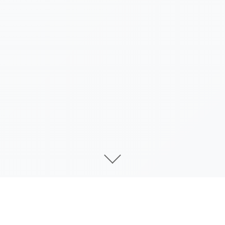
game介绍