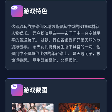
游戏特色
这即独套依据修仙区域为背景其中型的NTR题材就
人物娱乐。 凭户扮演莫造——玄门门中一名空赋平
平的普通弟子。 过朝，其它曾饱受师兄萧天羽的欺
凌跟羞辱。 萧天羽拥持有莫生所不具备的一切：他
是门中不是与伦比强的年轻修士， 是天选间子，被
命运眷顾。 莫生既羡慕他，又憎恨他。
游戏截图