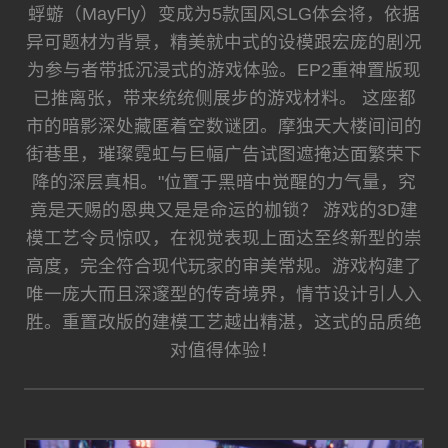
蜉蝣（MayFly）变成为5款国风SLG体会将，依据
异可题材为背景，精美就中式的设模跟宏庞的剧况
为参与者带抵沉浸式的游戏体验。EP2重神置版现
已推离张，带来统统侧展步的游戏材料。 这座都
市的暗影深处藏匿着空数谜团。摩独天大楼间间的
街巷里，璀璨霓虹与巨幅广告试图遮掩达面繁荣下
降的深层真相。"位置于黑暗中觉醒的力气量，究
竟是天赐的恩典又是是命运的枷锁？ 游戏的3D建
模工艺令员惊叹，在视觉表现上面达至终新型的崇
高度，完全符合现代玩家的审美常规。游戏构建了
唯一庞大而且深邃型的传奇境界，情节设计引人入
胜。重置改版的建模工艺越出精湛，这式的品质绝
对值得体验！