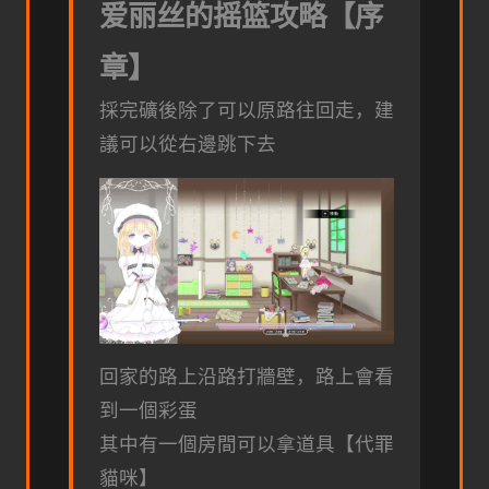
爱丽丝的摇篮攻略【序
章】
採完礦後除了可以原路往回走，建
議可以從右邊跳下去
回家的路上沿路打牆壁，路上會看
到一個彩蛋
其中有一個房間可以拿道具【代罪
貓咪】