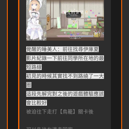
覺醒的睡美人：前往找尋伊庫夏
影片紀錄一下前往同學所在地的最
短路線
初見的時候其實找不到路繞了一大
圈
這段先解完對之後的遊戲體驗應該
會比較好
被迫往下走打【鳥籠】關卡後