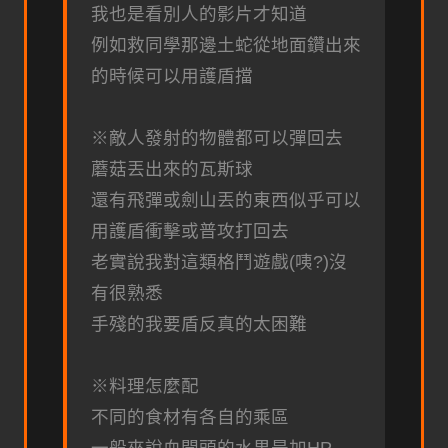
我也是看別人的影片才知道
例如救同學那邊土蛇從地面鑽出來
的時候可以用護盾擋
※敵人發射的物體都可以彈回去
蘑菇丟出來的瓦斯球
還有飛彈或劍山丟的東西似乎可以
用護盾衝擊或普攻打回去
老實說我對這類格鬥遊戲(咦?)沒
有很熟悉
手殘的我要盾反真的太困難
※料理怎麼配
不同的食材有各自的乘區
一般來說血開頭的水果是加HP