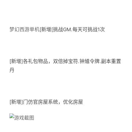
梦幻西游单机
[新增[挑战GM.每天可挑战1次
[新增]各礼包物品，双倍掉宝符.钟馗令牌.副本重置
丹
[新增]门仿官房屋系统，优化房屋